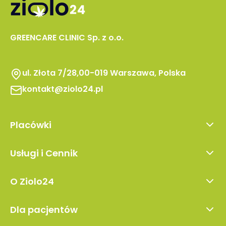
GREENCARE CLINIC Sp. z o.o.
ul. Złota 7/28,00-019 Warszawa, Polska
kontakt@ziolo24.pl
Placówki
Warszawa
Usługi i Cennik
Lublin
Pierwsza wizyta
Kraków
O Ziolo24
Wizyta kontrolna
Wrocław
O Nas
Wizyta przejściowa
Kielce
Dla pacjentów
Blog
Poznań