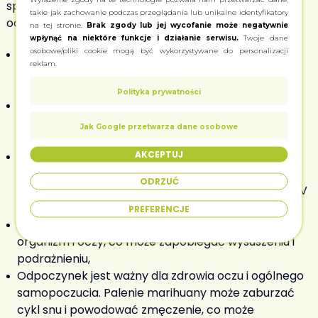
sposobów, jak złagodzić lub ukryć zaczerwienienie
takie jak zachowanie podczas przeglądania lub unikalne identyfikatory
oczu po marihuanie, takich jak:
na tej stronie.
Brak zgody lub jej wycofanie może negatywnie
wpłynąć na niektóre funkcje i działanie serwisu.
Twoje dane
osobowe/pliki cookie mogą być wykorzystywane do personalizacji
Używanie kropli do oczu. Krople do oczu mogą
reklam.
pomóc nawilżyć i ochłodzić oczy, zmniejszyć
podrażnienie i zwęzić naczynia krwionośne,
Polityka prywatności
Stosowanie zimnych okładów. Zimne okłady mogą
pomóc zmniejszyć obrzęk i zaczerwienienie oczu,
Jak Google przetwarza dane osobowe
poprawić krążenie i uspokoić skórę,
AKCEPTUJ
Noszenie okularów. Okulary mogą pomóc ukryć
czerwone oczy po paleniu marihuany, a także
ODRZUĆ
chronić je przed szkodliwym działaniem promieni UV
i pyłków,
PREFERENCJE
Picie dużej ilości wody. Woda pomaga nawodnić
organizm i oczy, co może zapobiegać wysuszeniu i
podrażnieniu,
Odpoczynek jest ważny dla zdrowia oczu i ogólnego
samopoczucia. Palenie marihuany może zaburzać
cykl snu i powodować zmęczenie, co może