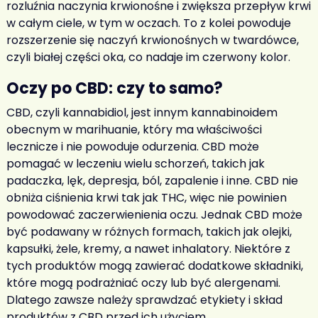
rozluźnia naczynia krwionośne i zwiększa przepływ krwi
w całym ciele, w tym w oczach. To z kolei powoduje
rozszerzenie się naczyń krwionośnych w twardówce,
czyli białej części oka, co nadaje im czerwony kolor.
Oczy po CBD
: czy to samo?
CBD, czyli kannabidiol, jest innym kannabinoidem
obecnym w marihuanie, który ma właściwości
lecznicze i nie powoduje odurzenia. CBD może
pomagać w leczeniu wielu schorzeń, takich jak
padaczka, lęk, depresja, ból, zapalenie i inne. CBD nie
obniża ciśnienia krwi tak jak THC, więc nie powinien
powodować zaczerwienienia oczu. Jednak CBD może
być podawany w różnych formach, takich jak olejki,
kapsułki, żele, kremy, a nawet inhalatory. Niektóre z
tych produktów mogą zawierać dodatkowe składniki,
które mogą podrażniać oczy lub być alergenami.
Dlatego zawsze należy sprawdzać etykiety i skład
produktów z CBD przed ich użyciem.