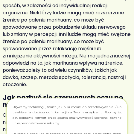
sposób, w zależności od indywidualnej reakcji
organizmu. Niektórzy ludzie mogą mieć rozszerzone
źrenice po paleniu marihuany, co może być
spowodowane przez pobudzenie układu nerwowego
lub zmiany w percepcji. Inni ludzie mogą mieć zwężone
źrenice po paleniu marihuany, co może być
spowodowane przez relaksację mięśni lub
zmniejszenie aktywności mózgu. Nie ma jednoznacznej
odpowiedzi na to, jak marihuana wpływa na źrenice,
ponieważ zależy to od wielu czynników, takich jak
dawka, szczep, metoda spożycia, tolerancja, nastroj i
otoczenie.
Jak pozbyć się czerwonych oczu po
marihuanie
?
Używamy technologii, takich jak pliki cookie, do przechowywania i/lub
uzyskiwania dostępu do informacji na Twoim urządzeniu. Robimy to,
Czerwone oczy po paleniu marihuany
nie są
aby poprawić komfort przeglądania oraz wyświetlać spersonalizowane
niebezpieczne dla zdrowia, ale mogą być
i niespersonalizowane reklamy.
nieestetyczne lub niekomfortowe. Istnieje kilka
Wyrażenie zgody na te technologie pozwala nam przetwarzać dane,