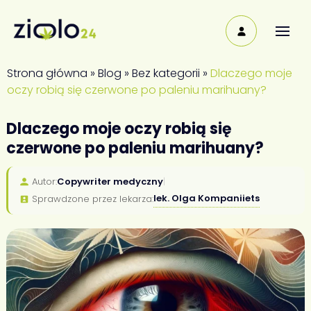
Strona główna
»
Blog
»
Bez kategorii
»
Dlaczego moje
oczy robią się czerwone po paleniu marihuany?
Dlaczego moje oczy robią się
czerwone po paleniu marihuany?
Autor:
Copywriter medyczny
|
lek. Olga Kompaniiets
Sprawdzone przez lekarza: