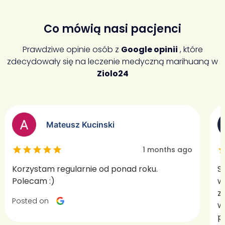
Co mówią nasi pacjenci
Prawdziwe opinie osób z
Google opinii
, które
zdecydowały się na leczenie medyczną marihuaną w
Ziolo24
Mateusz Kucinski
1 months ago
Korzystam regularnie od ponad roku.
S
Polecam :)
w
z
Posted on
w
p