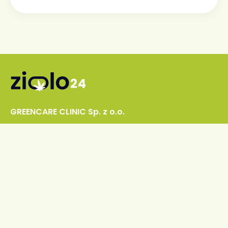
GREENCARE CLINIC Sp. z o.o.
ul. Złota 7/28,00-019 Warszawa, Polska
kontakt@ziolo24.pl
Placówki
Warszawa