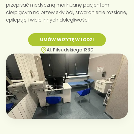
przepisać medyczną marihuanę pacjentom
cierpiącym na przewlekły ból, stwardnienie rozsiane,
epilepsję i wiele innych dolegliwości.
UMÓW WIZYTĘ W ŁODZI
Al. Piłsudskiego 133D