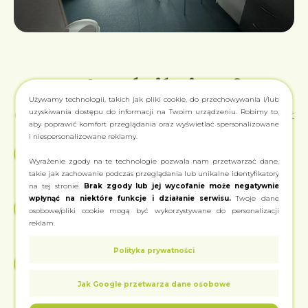
Jak umówić wizytę?
Używamy technologii, takich jak pliki cookie, do przechowywania i/lub
uzyskiwania dostępu do informacji na Twoim urządzeniu. Robimy to,
Cały proces jest prosty i zajmuje zaledwie kilka minut
aby poprawić komfort przeglądania oraz wyświetlać spersonalizowane
i niespersonalizowane reklamy.
Wejdź na ziolo24.pl
1
Wyrażenie zgody na te technologie pozwala nam przetwarzać dane,
Wybierz "Pierwsza wizyta stacjonarna" i
takie jak zachowanie podczas przeglądania lub unikalne identyfikatory
lokalizację Łódź
na tej stronie.
Brak zgody lub jej wycofanie może negatywnie
wpłynąć na niektóre funkcje i działanie serwisu.
Twoje dane
Wypełnij formularz
2
osobowe/pliki cookie mogą być wykorzystywane do personalizacji
Krótki wywiad medyczny online – zajmuje 2-3
reklam.
minuty
Polityka prywatności
Wybierz termin
3
Dostępne terminy w naszym gabinecie w
Jak Google przetwarza dane osobowe
lokalizacji Łódź , Al. Piłsudskiego 133D na
najbliższe dni