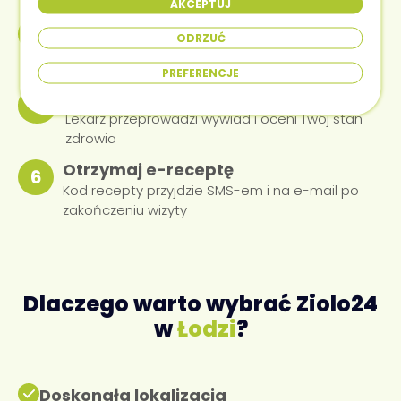
AKCEPTUJ
Opłać konsultację
4
ODRZUĆ
Bezpieczna płatność online — BLIK, karta lub
przelew
PREFERENCJE
Przyjdź na wizytę
5
Lekarz przeprowadzi wywiad i oceni Twój stan
zdrowia
Otrzymaj e-receptę
6
Kod recepty przyjdzie SMS-em i na e-mail po
zakończeniu wizyty
Dlaczego warto wybrać Ziolo24
w
Łodzi
?
Doskonała lokalizacja