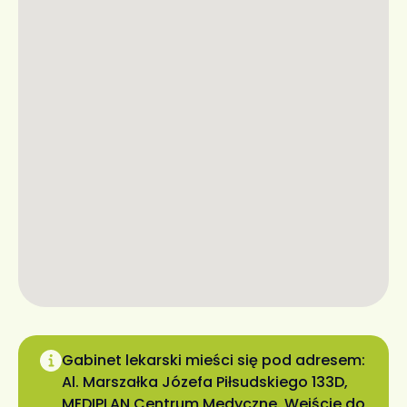
Gabinet lekarski mieści się pod adresem:
Al. Marszałka Józefa Piłsudskiego 133D,
MEDIPLAN Centrum Medyczne. Wejście do