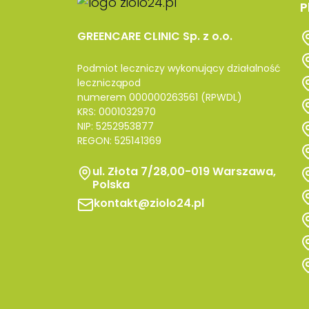
P
GREENCARE CLINIC Sp. z o.o.
Podmiot leczniczy wykonujący działalność
lecznicząpod
numerem 000000263561 (RPWDL)
KRS: 0001032970
NIP: 5252953877
REGON: 525141369
ul. Złota 7/28,00-019 Warszawa,
Polska
kontakt@ziolo24.pl