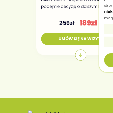
stron
podejmie decyzję o dalszym leczeni
niek
mogą
189zł
259zł
UMÓW SIĘ NA WIZYTĘ