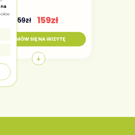
eptę.
 na
ookie
159zł
259zł
UMÓW SIĘ NA WIZYTĘ