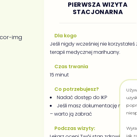
PIERWSZA WIZYTA
STACJONARNA
Dla kogo
Jeśli nigdy wcześniej nie korzystałeś 
terapii medycznej marihuany.
Czas trwania
15 minut
Co potrzebujesz?
Używ
Nadać dostęp do IKP
uzys
Jeśli masz dokumentację medyc
popr
nies
– warto ją zabrać
Podczas wizyty:
Wyra
jak z
Lekarz oceni Twój stan zdrowia i