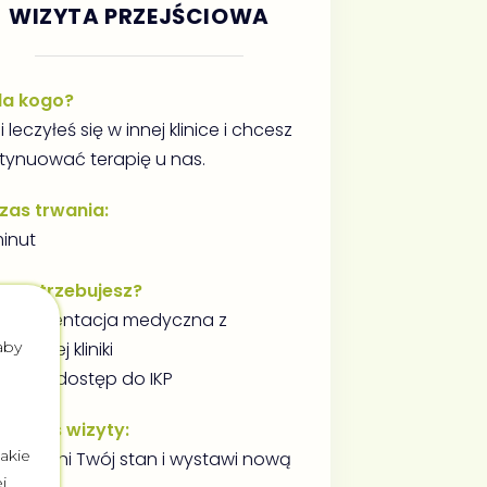
WIZYTA PRZEJŚCIOWA
la kogo?
i leczyłeś się w innej klinice i chcesz
tynuować terapię u nas.
zas trwania:
minut
o potrzebujesz?
Dokumentacja medyczna z
b
aby
zedniej kliniki
Nadać dostęp do IKP
odczas wizyty:
akie
arz oceni Twój stan i wystawi nową
j