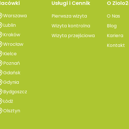
lacówki
Usługi i Cennik
O Ziolo2
Warszawa
Pierwsza wizyta
O Nas
Lublin
Wizyta kontrolna
Blog
Kraków
Wizyta przejściowa
Kariera
Wrocław
Kontakt
Kielce
Poznań
Gdańsk
Gdynia
Bydgoszcz
Łódź
Olsztyn