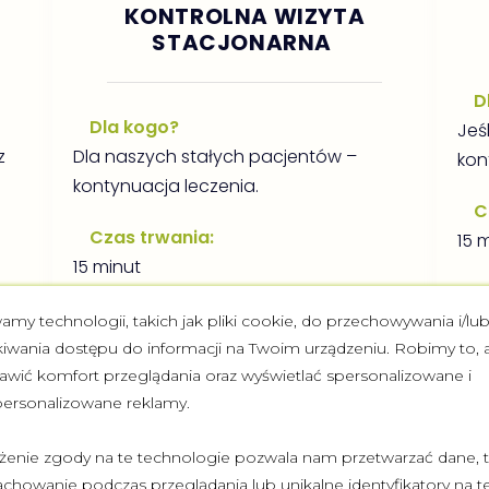
KONTROLNA WIZYTA
STACJONARNA
D
Dla kogo?
Jeśl
z
Dla naszych stałych pacjentów –
kon
kontynuacja leczenia.
C
Czas trwania:
15 
15 minut
C
Co potrzebujesz?
amy technologii, takich jak pliki cookie, do przechowywania i/lu
Dowód osobisty.
kiwania dostępu do informacji na Twoim urządzeniu. Robimy to, 
popr
zną
awić komfort przeglądania oraz wyświetlać spersonalizowane i
Podczas wizyty:
personalizowane reklamy.
Lekarz sprawdzi postępy i dostosuje
P
leczenie.
żenie zgody na te technologie pozwala nam przetwarzać dane, t
Lek
achowanie podczas przeglądania lub unikalne identyfikatory na te