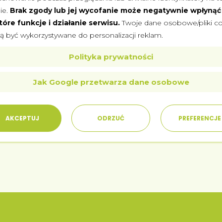
rec
ie.
Brak zgody lub jej wycofanie może negatywnie wpłynąć
u.
149zł
259zł
tóre funkcje i działanie serwisu.
Twoje dane osobowe/pliki c
 być wykorzystywane do personalizacji reklam.
UMÓW SIĘ NA WIZYTĘ
Polityka prywatności
Jak Google przetwarza dane osobowe
AKCEPTUJ
ODRZUĆ
PREFERENCJE