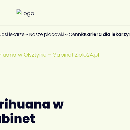
Nasi lekarze
Nasze placówki
Cennik
Kariera dla lekarzy
uana w Olsztynie – Gabinet Ziolo24.pl
rihuana w
abinet