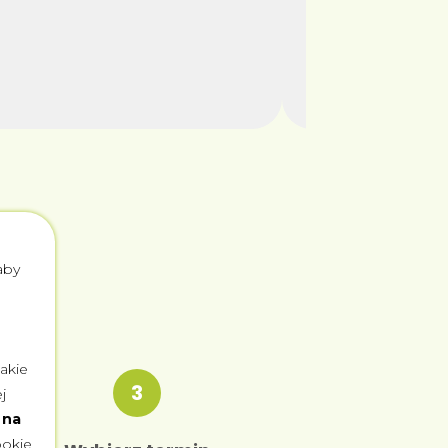
b
aby
akie
3
j
 na
ookie