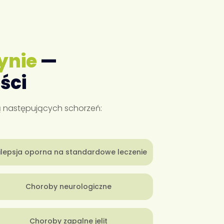
ynie
—
ści
ną następujących schorzeń:
ilepsja oporna na standardowe leczenie
Choroby neurologiczne
Choroby zapalne jelit