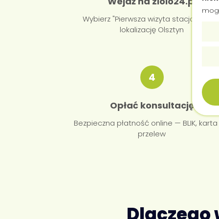
Wejdź na ziolo24.pl
mogą
Wybierz "Pierwsza wizyta stacjonarna" 
lokalizację Olsztyn
4
Opłać konsultację
Bezpieczna płatność online — BLIK, karta
przelew
Dlaczego 