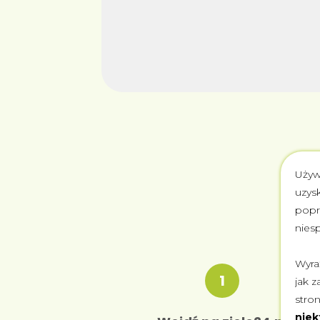
Używ
uzys
popr
nies
Wyra
1
jak z
stron
niek