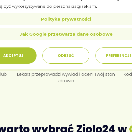
Wypełnij formularz
 być wykorzystywane do personalizacji reklam.
i
Krótki wywiad medyczny online – zajmuje 2-3
D
minuty
l
Polityka prywatności
Jak Google przetwarza dane osobowe
5
AKCEPTUJ
ODRZUĆ
PREFERENCJE
Przyjdź na wizytę
 lub
Lekarz przeprowadzi wywiad i oceni Twój stan
Kod
zdrowia
warto wybrać Ziolo24 w