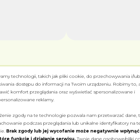
amy technologii, takich jak pliki cookie, do przechowywania i/lu
Jak umówić wizytę?
kiwania dostępu do informacji na Twoim urządzeniu. Robimy to, 
awić komfort przeglądania oraz wyświetlać spersonalizowane i
Cały proces jest prosty i zajmuje zaledwie kilka minut
personalizowane reklamy.
żenie zgody na te technologie pozwala nam przetwarzać dane, t
2
achowanie podczas przeglądania lub unikalne identyfikatory na te
ie.
Brak zgody lub jej wycofanie może negatywnie wpłynąć
tóre funkcje i działanie serwisu.
Twoje dane osobowe/pliki c