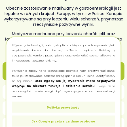
Obecnie zastosowanie marihuany w gastroenterologii jest
legalne w różnych krajach Europy, w tym i w Polsce. Konopie
wykorzystywane są przy leczeniu wielu schorzeń, przynosząc
rzeczywiście pozytywne wyniki.
Medyczna marihuana przy leczeniu chorób jelit oraz
łagodzeniu nudności ma pozytywny wpływ na stan zdrowia
pacjentów. Klinika Zioło24 oferuje konsultacje przez
Używamy technologii, takich jak pliki cookie, do przechowywania i/lub
specjalistów i indywidualnie dobrane programy leczenia,
uzyskiwania dostępu do informacji na Twoim urządzeniu. Robimy to,
kompleksowo podchodząc do każdego przypadku.
aby poprawić komfort przeglądania oraz wyświetlać spersonalizowane
i niespersonalizowane reklamy.
Zastosowanie medycznej marihuany w
Wyrażenie zgody na te technologie pozwala nam przetwarzać dane,
psychiatrii. Choroby i objawy chorób
takie jak zachowanie podczas przeglądania lub unikalne identyfikatory
na tej stronie.
Brak zgody lub jej wycofanie może negatywnie
wpłynąć na niektóre funkcje i działanie serwisu.
Twoje dane
Zespół jelita drażliwego
osobowe/pliki cookie mogą być wykorzystywane do personalizacji
reklam.
Zapalenie trzustki
Polityka prywatności
Jak Google przetwarza dane osobowe
Zapalna choroba jelit