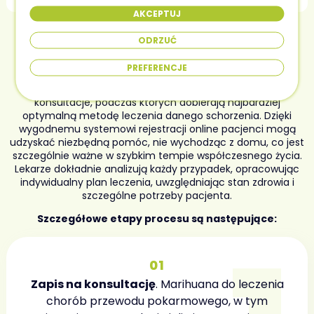
AKCEPTUJ
Rejestracja w klinice – główne
ODRZUĆ
aspekty i procedura
PREFERENCJE
Specjaliści w klinice Zioło24 prowadzą kompleksowe
konsultacje, podczas których dobierają najbardziej
optymalną metodę leczenia danego schorzenia. Dzięki
wygodnemu systemowi rejestracji online pacjenci mogą
udzyskać niezbędną pomóc, nie wychodząc z domu, co jest
szczególnie ważne w szybkim tempie współczesnego życia.
Lekarze dokładnie analizują każdy przypadek, opracowując
indywidualny plan leczenia, uwzględniając stan zdrowia i
szczególne potrzeby pacjenta.
Szczegółowe etapy procesu są następujące:
01
Zapis na konsultację
. Marihuana do leczenia
chorób przewodu pokarmowego, w tym