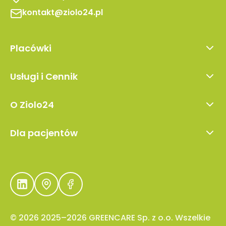
kontakt@ziolo24.pl
Placówki
Warszawa
Usługi i Cennik
Lublin
Pierwsza wizyta
Kraków
O Ziolo24
Wizyta kontrolna
Wrocław
O Nas
Wizyta przejściowa
Kielce
Dla pacjentów
Blog
Poznań
Leczenie marihuaną medyczną
Kariera
Gdańsk
Zastosowania medyczne
Kontakt
Gdynia
Jak udostępnić IKP
Bydgoszcz
Prawa Pacjenta
Łódź
Polityka Prywatności
© 2026 2025–2026 GREENCARE Sp. z o.o. Wszelkie
Olsztyn