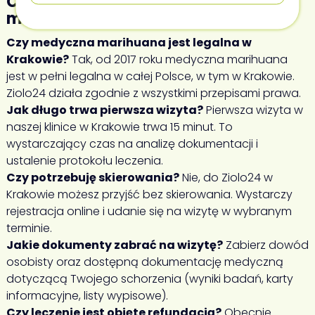
Często zadawane pytania o
medyczną marihuanę w Krakowie
Czy medyczna marihuana jest legalna w
Krakowie?
Tak, od 2017 roku medyczna marihuana
jest w pełni legalna w całej Polsce, w tym w Krakowie.
Ziolo24 działa zgodnie z wszystkimi przepisami prawa.
Jak długo trwa pierwsza wizyta?
Pierwsza wizyta w
naszej klinice w Krakowie trwa 15 minut. To
wystarczający czas na analizę dokumentacji i
ustalenie protokołu leczenia.
Czy potrzebuję skierowania?
Nie, do Ziolo24 w
Krakowie możesz przyjść bez skierowania. Wystarczy
rejestracja online i udanie się na wizytę w wybranym
terminie.
Jakie dokumenty zabrać na wizytę?
Zabierz dowód
osobisty oraz dostępną dokumentację medyczną
dotyczącą Twojego schorzenia (wyniki badań, karty
informacyjne, listy wypisowe).
Czy leczenie jest objęte refundacją?
Obecnie