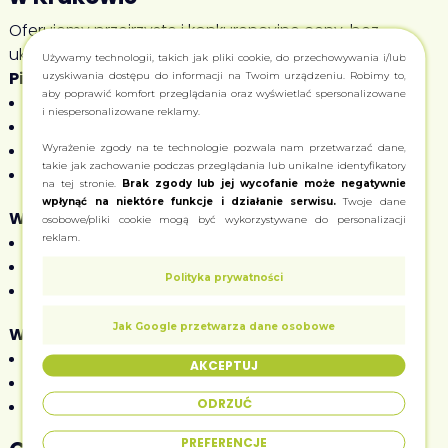
Oferujemy przejrzyste i konkurencyjne ceny, bez
ukrytych kosztów:
Używamy technologii, takich jak pliki cookie, do przechowywania i/lub
Pierwsza wizyta stacjonarna – 179 PLN
uzyskiwania dostępu do informacji na Twoim urządzeniu. Robimy to,
aby poprawić komfort przeglądania oraz wyświetlać spersonalizowane
Ekspresowa ocena medyczna (15 minut)
i niespersonalizowane reklamy.
Analiza dokumentacji i plan leczenia
Pierwsza recepta (jeśli wskazana)
Wyrażenie zgody na te technologie pozwala nam przetwarzać dane,
takie jak zachowanie podczas przeglądania lub unikalne identyfikatory
Bezpłatne zaświadczenie o leczeniu
na tej stronie.
Brak zgody lub jej wycofanie może negatywnie
wpłynąć na niektóre funkcje i działanie serwisu.
Twoje dane
Wizyta kontrolna stacjonarna – 149 PLN
osobowe/pliki cookie mogą być wykorzystywane do personalizacji
reklam.
Szybka ocena postępów (15 minut)
Dostosowanie terapii w razie potrzeby
Polityka prywatności
Przedłużenie recepty
Jak Google przetwarza dane osobowe
Wizyta przejściowa – 149 PLN
Dla pacjentów kontynuujących leczenie (15 minut)
AKCEPTUJ
Planowanie dalszej terapii
ODRZUĆ
Wystawienie nowej recepty
PREFERENCJE