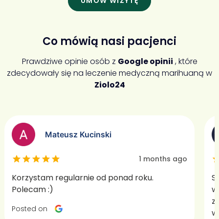
UMÓW WIZYTĘ
Co mówią nasi pacjenci
Prawdziwe opinie osób z
Google opinii
, które
zdecydowały się na leczenie medyczną marihuaną w
Ziolo24
Mateusz Kucinski
1 months ago
Korzystam regularnie od ponad roku.
S
Polecam :)
w
z
Posted on
w