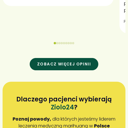
p
p
P
ZOBACZ WIĘCEJ OPINII
Dlaczego pacjenci wybierają
Ziolo24
?
Poznaj powody,
dla których jesteśmy liderem
leczenia medyczną marihuaną w
Polsce