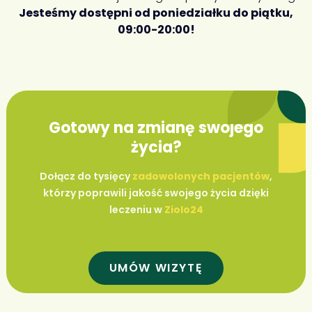
Jesteśmy dostępni od poniedziałku do piątku,
09:00-20:00!
Gotowy na zmianę swojego
życia?
Dołącz do tysięcy
zadowolonych pacjentów
,
którzy poprawili jakość swojego życia dzięki
leczeniu w
Ziolo24
UMÓW WIZYTĘ