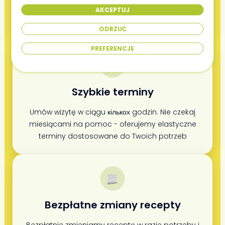
AKCEPTUJ
naszej stronie. Umów wizytę w zaledwie kilka
kliknięć bez zbędnych formalności
ODRZUĆ
PREFERENCJE
Szybkie terminy
Umów wizytę w ciągu кількох godzin. Nie czekaj
miesiącami na pomoc - oferujemy elastyczne
terminy dostosowane do Twoich potrzeb
Bezpłatne zmiany recepty
Bezpłatnie zmieniamy receptę w razie potrzeby i