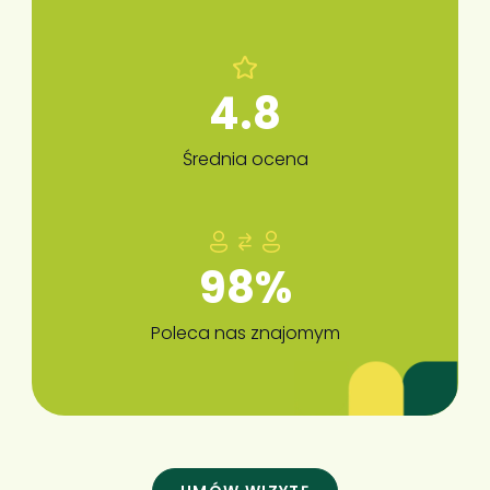
4.8
Średnia ocena
98%
Poleca nas znajomym