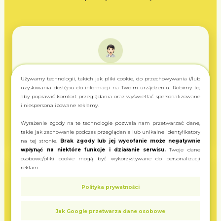
Doświadczeni lekarze
Używamy technologii, takich jak pliki cookie, do przechowywania i/lub
uzyskiwania dostępu do informacji na Twoim urządzeniu. Robimy to,
Nasi specjaliści przeszli dedykowane szkolenia z
aby poprawić komfort przeglądania oraz wyświetlać spersonalizowane
i niespersonalizowane reklamy.
zakresu medycyny konopnej i posiadają
wieloletnie doświadczenie w leczeniu różnych
Wyrażenie zgody na te technologie pozwala nam przetwarzać dane,
schorzeń
takie jak zachowanie podczas przeglądania lub unikalne identyfikatory
na tej stronie.
Brak zgody lub jej wycofanie może negatywnie
wpłynąć na niektóre funkcje i działanie serwisu.
Twoje dane
osobowe/pliki cookie mogą być wykorzystywane do personalizacji
reklam.
Polityka prywatności
Najłatwiejsza rejestracja
Jak Google przetwarza dane osobowe
Najprostsza i najwygodniejsza rejestracja online na